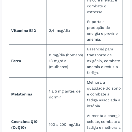
físico e mental e
combate o
estresse.
Suporta a
produção de
Vitamina B12
2,4 mcg/dia
energia e previne
anemia.
Essencial para
8 mg/dia (homens)
transporte de
Ferro
18 mg/dia
oxigênio, combate
(mulheres)
anemia e reduz a
fadiga.
Melhora a
qualidade do sono
1 a 5 mg antes de
Melatonina
e combate a
dormir
fadiga associada à
insônia.
Aumenta a energia
Coenzima Q10
celular, combate a
100 a 200 mg/dia
(CoQ10)
fadiga e melhora a