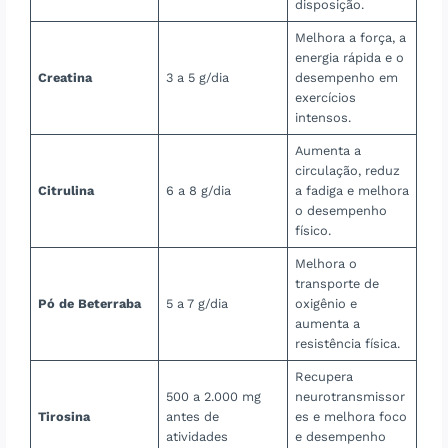
disposição.
Melhora a força, a
energia rápida e o
Creatina
3 a 5 g/dia
desempenho em
exercícios
intensos.
Aumenta a
circulação, reduz
Citrulina
6 a 8 g/dia
a fadiga e melhora
o desempenho
físico.
Melhora o
transporte de
Pó de Beterraba
5 a 7 g/dia
oxigênio e
aumenta a
resistência física.
Recupera
500 a 2.000 mg
neurotransmissor
Tirosina
antes de
es e melhora foco
atividades
e desempenho