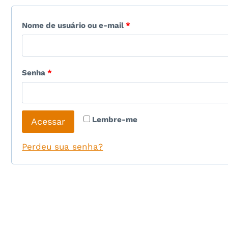
O
Nome de usuário ou e-mail
*
b
r
O
Senha
*
i
b
g
r
a
Lembre-me
Acessar
i
t
g
Perdeu sua senha?
ó
a
r
t
i
ó
o
r