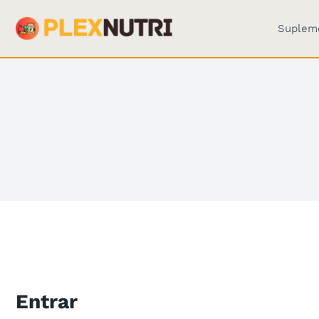
Pular
para
Suplem
o
Conteúdo
Entrar