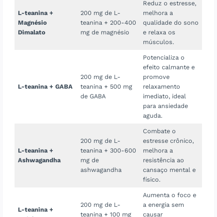
Reduz o estresse,
L-teanina +
200 mg de L-
melhora a
Magnésio
teanina + 200-400
qualidade do sono
Dimalato
mg de magnésio
e relaxa os
músculos.
Potencializa o
efeito calmante e
200 mg de L-
promove
L-teanina + GABA
teanina + 500 mg
relaxamento
de GABA
imediato, ideal
para ansiedade
aguda.
Combate o
200 mg de L-
estresse crônico,
L-teanina +
teanina + 300-600
melhora a
Ashwagandha
mg de
resistência ao
ashwagandha
cansaço mental e
físico.
Aumenta o foco e
200 mg de L-
a energia sem
L-teanina +
teanina + 100 mg
causar