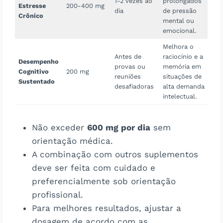
1-2 vezes ao
prolongados
Estresse
200-400 mg
dia
de pressão
Crônico
mental ou
emocional.
Melhora o
Antes de
raciocínio e a
Desempenho
provas ou
memória em
Cognitivo
200 mg
reuniões
situações de
Sustentado
desafiadoras
alta demanda
intelectual.
Não exceder
600 mg por dia
sem
orientação médica.
A combinação com outros suplementos
deve ser feita com cuidado e
preferencialmente sob orientação
profissional.
Para melhores resultados, ajustar a
dosagem de acordo com as