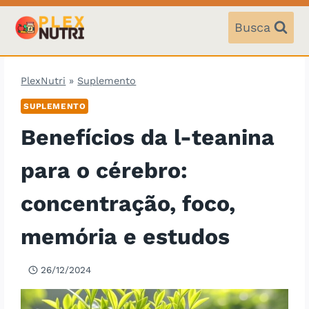
Pular
para
Busca
o
Conteúdo
PlexNutri
»
Suplemento
SUPLEMENTO
Benefícios da l-teanina
para o cérebro:
concentração, foco,
memória e estudos
26/12/2024