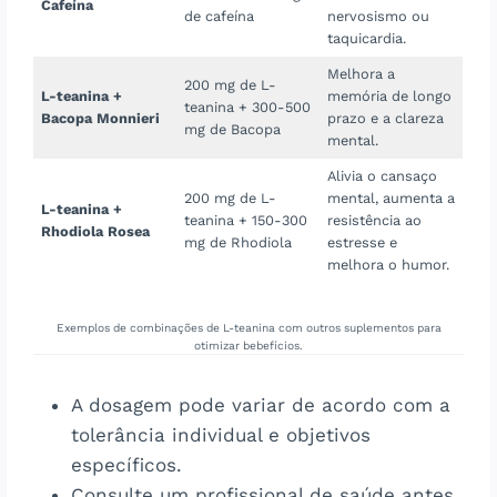
Cafeína
de cafeína
nervosismo ou
taquicardia.
Melhora a
200 mg de L-
L-teanina +
memória de longo
teanina + 300-500
Bacopa Monnieri
prazo e a clareza
mg de Bacopa
mental.
Alivia o cansaço
200 mg de L-
mental, aumenta a
L-teanina +
teanina + 150-300
resistência ao
Rhodiola Rosea
mg de Rhodiola
estresse e
melhora o humor.
Exemplos de combinações de L-teanina com outros suplementos para
otimizar bebefícios.
A dosagem pode variar de acordo com a
tolerância individual e objetivos
específicos.
Consulte um profissional de saúde antes