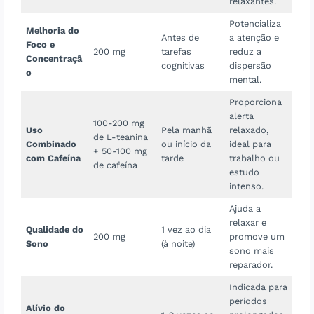
relaxantes.
Potencializa
Melhoria do
Antes de
a atenção e
Foco e
200 mg
tarefas
reduz a
Concentraçã
cognitivas
dispersão
o
mental.
Proporciona
alerta
100-200 mg
Uso
Pela manhã
relaxado,
de L-teanina
Combinado
ou início da
ideal para
+ 50-100 mg
com Cafeína
tarde
trabalho ou
de cafeína
estudo
intenso.
Ajuda a
relaxar e
Qualidade do
1 vez ao dia
200 mg
promove um
Sono
(à noite)
sono mais
reparador.
Indicada para
períodos
Alívio do